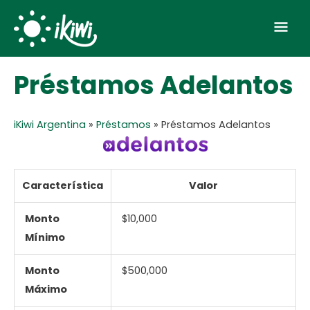
Skip
Mai
to
Men
content
Préstamos Adelantos
iKiwi Argentina
»
Préstamos
»
Préstamos Adelantos
Característica
Valor
Monto
$10,000
Mínimo
Monto
$500,000
Máximo