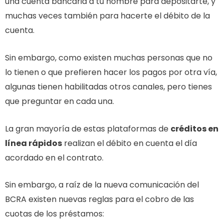
una cuenta bancaria a tu nombre para depositarte, y
muchas veces también para hacerte el débito de la
cuenta.
Sin embargo, como existen muchas personas que no
lo tienen o que prefieren hacer los pagos por otra vía,
algunas tienen habilitadas otros canales, pero tienes
que preguntar en cada una.
La gran mayoría de estas plataformas de
créditos en
línea rápidos
realizan el débito en cuenta el día
acordado en el contrato.
Sin embargo, a raíz de la nueva comunicación del
BCRA existen nuevas reglas para el cobro de las
cuotas de los préstamos: