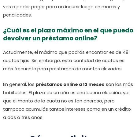
vas a poder pagar para no incurrir luego en moras y
penalidades.
¿Cuál es el plazo máximo en el que puedo
devolver un préstamo online?
Actualmente, el máximo que podrás encontrar es de 48
cuotas fijas. Sin embargo, esta cantidad de cuotas es
más frecuente para préstamos de montos elevados.
En general, los
préstamos online a 12 meses
son los más
habituales. El plazo de un año es una buena elección, ya
que el monto de la cuota no es tan oneroso, pero
tampoco acumulás tantos intereses como en un crédito
a dos o tres años.