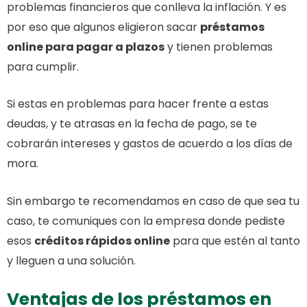
problemas financieros que conlleva la inflación. Y es
por eso que algunos eligieron sacar
préstamos
online para pagar a plazos
y tienen problemas
para cumplir.
Si estas en problemas para hacer frente a estas
deudas, y te atrasas en la fecha de pago, se te
cobrarán intereses y gastos de acuerdo a los días de
mora.
Sin embargo te recomendamos en caso de que sea tu
caso, te comuniques con la empresa donde pediste
esos
créditos rápidos online
para que estén al tanto
y lleguen a una solución.
Ventajas de los préstamos en