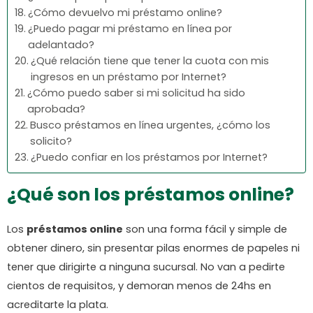
¿Cómo devuelvo mi préstamo online?
¿Puedo pagar mi préstamo en línea por
adelantado?
¿Qué relación tiene que tener la cuota con mis
ingresos en un préstamo por Internet?
¿Cómo puedo saber si mi solicitud ha sido
aprobada?
Busco préstamos en línea urgentes, ¿cómo los
solicito?
¿Puedo confiar en los préstamos por Internet?
¿Qué son los préstamos online?
Los
préstamos online
son una forma fácil y simple de
obtener dinero, sin presentar pilas enormes de papeles ni
tener que dirigirte a ninguna sucursal. No van a pedirte
cientos de requisitos, y demoran menos de 24hs en
acreditarte la plata.