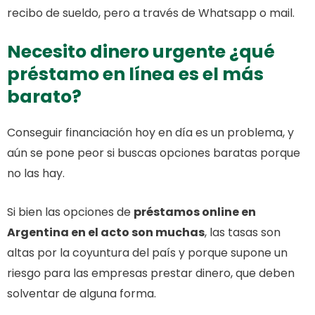
recibo de sueldo, pero a través de Whatsapp o mail.
Necesito dinero urgente ¿qué
préstamo en línea es el más
barato?
Conseguir financiación hoy en día es un problema, y
aún se pone peor si buscas opciones baratas porque
no las hay.
Si bien las opciones de
préstamos online en
Argentina en el acto son muchas
, las tasas son
altas por la coyuntura del país y porque supone un
riesgo para las empresas prestar dinero, que deben
solventar de alguna forma.