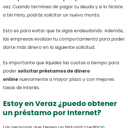
vez. Cuando termines de pagar tu deuda y si lo hiciste
a término, podrás solicitar un nuevo monto.
Esto es para evitar que te sigas endeudando. Además,
las empresas evalúan tu comportamiento para poder
darte más dinero en la siguiente solicitud.
Es importante que liquides las cuotas a tiempo para
poder
solicitar préstamos de dinero
online
nuevamente a mayor plazo y con mejores
tasas de interés.
Estoy en Veraz ¿puedo obtener
un préstamo por Internet?
Las personas que tienen un historial crediticio