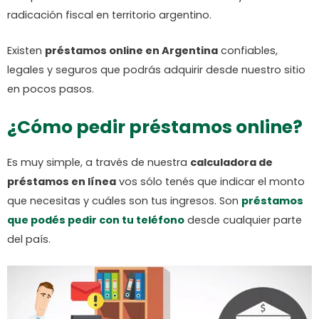
radicación fiscal en territorio argentino.
Existen
préstamos online en Argentina
confiables,
legales y seguros que podrás adquirir desde nuestro sitio
en pocos pasos.
¿Cómo pedir préstamos online?
Es muy simple, a través de nuestra
calculadora de
préstamos en línea
vos sólo tenés que indicar el monto
que necesitas y cuáles son tus ingresos. Son
préstamos
que podés pedir con tu teléfono
desde cualquier parte
del país.