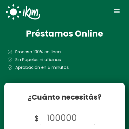
Skip
Mai
to
Men
content
Préstamos Online
Proceso 100% en línea
Sin Papeles ni oficinas
Aprobación en 5 minutos
¿Cuánto necesitás?
$