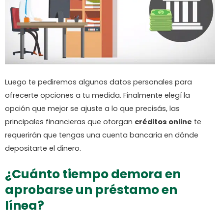
Luego te pediremos algunos datos personales para
ofrecerte opciones a tu medida. Finalmente elegí la
opción que mejor se ajuste a lo que precisás, las
principales financieras que otorgan
créditos online
te
requerirán que tengas una cuenta bancaria en dónde
depositarte el dinero.
¿Cuánto tiempo demora en
aprobarse un préstamo en
línea?