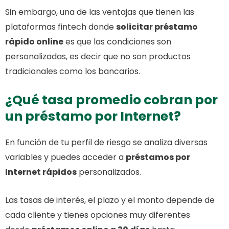
Sin embargo, una de las ventajas que tienen las
plataformas fintech donde
solicitar préstamo
rápido online
es que las condiciones son
personalizadas, es decir que no son productos
tradicionales como los bancarios.
¿Qué tasa promedio cobran por
un préstamo por Internet?
En función de tu perfil de riesgo se analiza diversas
variables y puedes acceder a
préstamos por
Internet rápidos
personalizados.
Las tasas de interés, el plazo y el monto depende de
cada cliente y tienes opciones muy diferentes