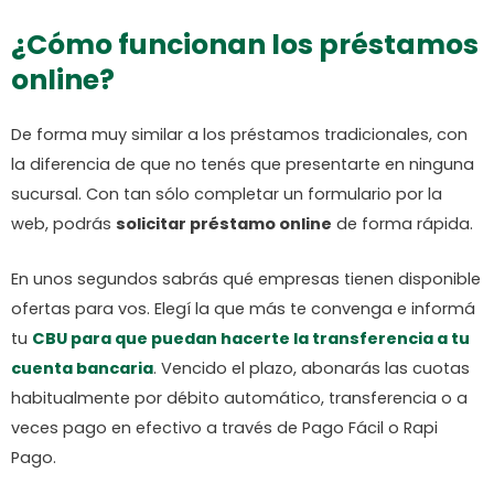
¿Cómo funcionan los préstamos
online?
De forma muy similar a los préstamos tradicionales, con
la diferencia de que no tenés que presentarte en ninguna
sucursal. Con tan sólo completar un formulario por la
web, podrás
solicitar préstamo online
de forma rápida.
En unos segundos sabrás qué empresas tienen disponible
ofertas para vos. Elegí la que más te convenga e informá
tu
CBU para que puedan hacerte la transferencia a tu
cuenta bancaria
. Vencido el plazo, abonarás las cuotas
habitualmente por débito automático, transferencia o a
veces pago en efectivo a través de Pago Fácil o Rapi
Pago.