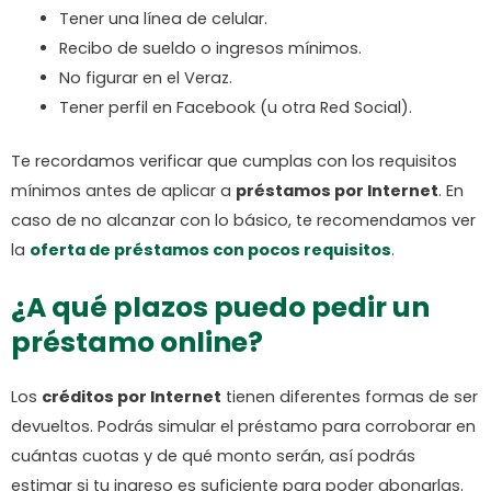
Tener una línea de celular.
Recibo de sueldo o ingresos mínimos.
No figurar en el Veraz.
Tener perfil en Facebook (u otra Red Social).
Te recordamos verificar que cumplas con los requisitos
mínimos antes de aplicar a
préstamos por Internet
. En
caso de no alcanzar con lo básico, te recomendamos ver
la
oferta de préstamos con pocos requisitos
.
¿A qué plazos puedo pedir un
préstamo online?
Los
créditos por Internet
tienen diferentes formas de ser
devueltos. Podrás simular el préstamo para corroborar en
cuántas cuotas y de qué monto serán, así podrás
estimar si tu ingreso es suficiente para poder abonarlas.