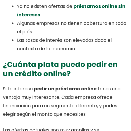
Ya no existen ofertas de
préstamos online sin
intereses
Algunas empresas no tienen cobertura en todo
el país
Las tasas de interés son elevadas dado el
contexto de la economía
¿Cuánta plata puedo pedir en
un crédito online?
Si te interesa
pedir un préstamo online
tenes una
ventaja muy interesante. Cada empresa ofrece
financiación para un segmento diferente, y podes
elegir según el monto que necesites.
Las ofertas actuales son muy amplias y se