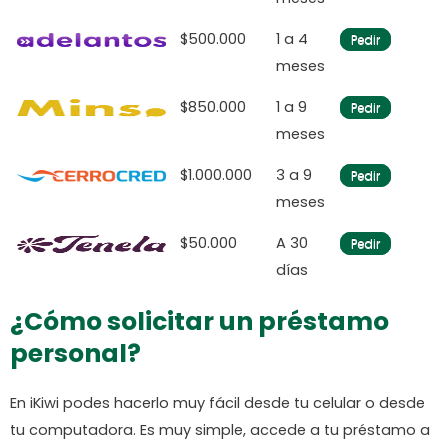
$500.000
1 a 4
Pedir
meses
$850.000
1 a 9
Pedir
meses
$1.000.000
3 a 9
Pedir
meses
$50.000
A 30
Pedir
días
¿Cómo solicitar un préstamo
personal?
En iKiwi podes hacerlo muy fácil desde tu celular o desde
tu computadora. Es muy simple, accede a tu préstamo a