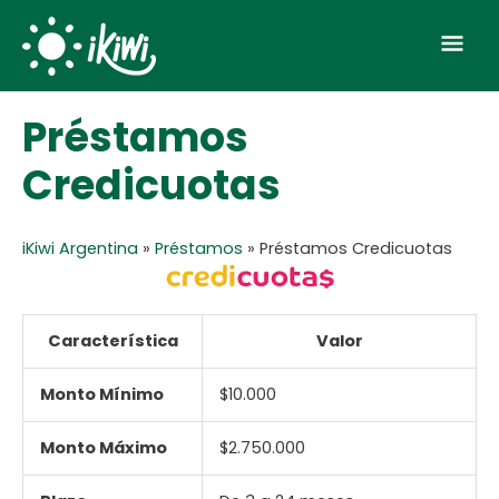
Skip
Mai
to
Men
content
Préstamos
Credicuotas
iKiwi Argentina
»
Préstamos
»
Préstamos Credicuotas
Característica
Valor
Monto Mínimo
$10.000
Monto Máximo
$2.750.000