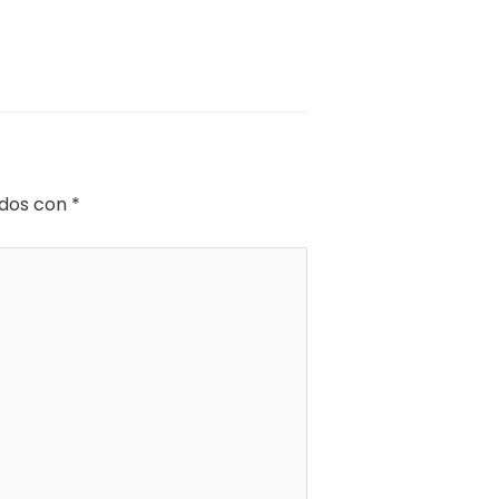
ados con
*