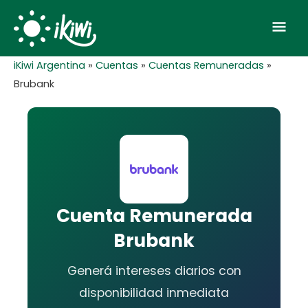
Skip
Mai
to
Men
content
iKiwi Argentina
»
Cuentas
»
Cuentas Remuneradas
»
Brubank
Cuenta Remunerada
Brubank
Generá intereses diarios con
disponibilidad inmediata