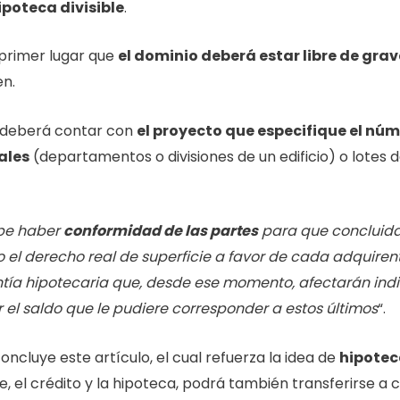
ipoteca divisible
.
 primer lugar que
el dominio deberá estar libre de gr
en.
e deberá contar con
el proyecto que especifique el núm
ales
(departamentos o divisiones de un edificio) o lotes d
be haber
conformidad de las partes
para que concluida 
do el derecho real de superficie a favor de cada adquir
rantía hipotecaria que, desde ese momento, afectarán in
r el saldo que le pudiere corresponder a estos últimos
“.
luye este artículo, el cual refuerza la idea de
hipotec
le, el crédito y la hipoteca, podrá también transferirse 