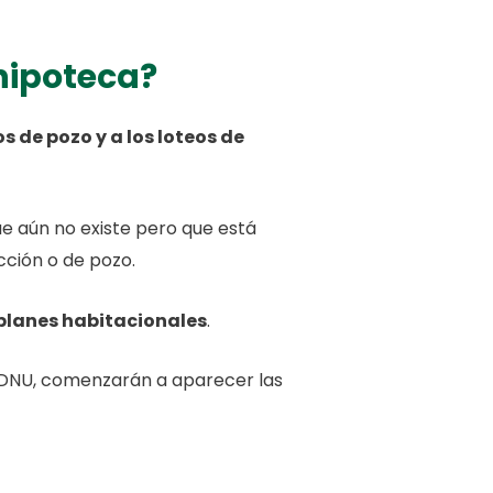
hipoteca?
s de pozo y a los loteos de
ue aún no existe pero que está
cción o de pozo.
 planes habitacionales
.
o DNU, comenzarán a aparecer las