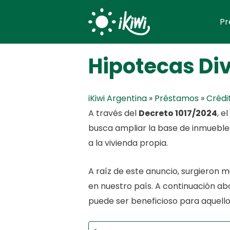
Skip
Pr
to
content
Hipotecas Div
iKiwi Argentina
»
Préstamos
»
Crédi
A través del
Decreto 1017/2024
, e
busca ampliar la base de inmueble
a la vivienda propia.
A raíz de este anuncio, surgieron 
en nuestro país. A continuación ab
puede ser beneficioso para aquell