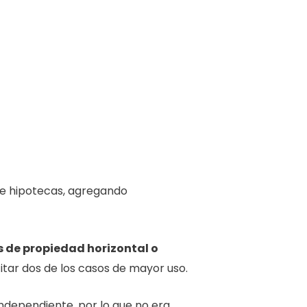
de hipotecas, agregando
s de propiedad horizontal o
citar dos de los casos de mayor uso.
independiente, por lo que no era