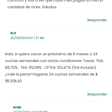
contrato y vas a ver que cada mes pagás la misma
cantidad de UVAs. Saludos
Responder
RLX
20/06/2024 AT 1:37 AM
Hola, si quiero sacar un préstamo de 6 meses o 24
cuotas semanales con estas condiciones Tasas: TNA:
68,70% · TEA: 95,09% · CFTEA: 123,47% (IVA incluido).
¿Vale la pena? Pagarás 24 cuotas semanales de $
118.208,42
Responder
IKIWI