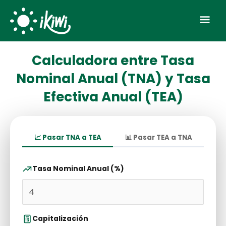
Skip
Mai
to
Men
content
Comentarios
Comentarios
Calculadora entre Tasa
Nuevos
Nuevos
Nominal Anual (TNA) y Tasa
Efectiva Anual (TEA)
📈 Pasar TNA a TEA
📊 Pasar TEA a TNA
Tasa Nominal Anual (%)
Capitalización