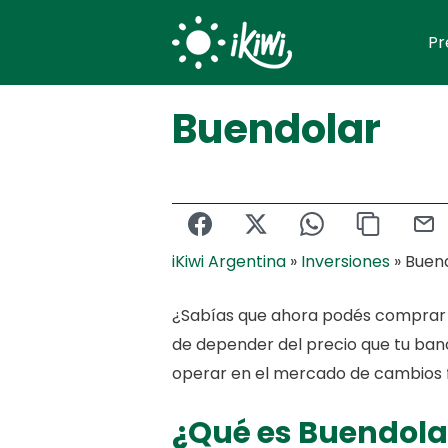
Skip
Pr
to
content
Buendolar
iKiwi Argentina
»
Inversiones
»
Buen
¿Sabías que ahora podés comprar y
de depender del precio que tu b
operar en el mercado de cambios fá
¿Qué es Buendola