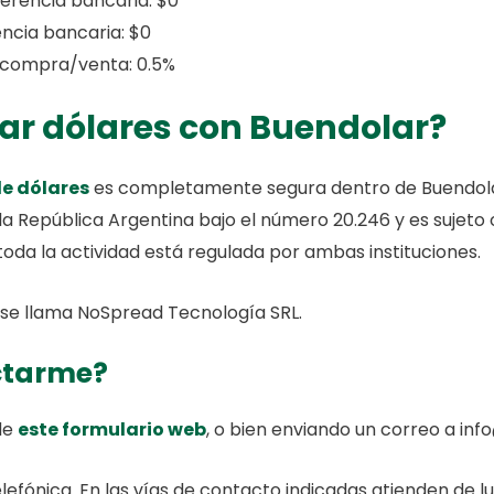
erencia bancaria: $0
encia bancaria: $0
 compra/venta: 0.5%
ar dólares con Buendolar?
e dólares
es completamente segura dentro de Buendolar
la República Argentina bajo el número 20.246 y es sujeto
toda la actividad está regulada por ambas instituciones.
se llama NoSpread Tecnología SRL.
ctarme?
de
este formulario web
, o bien enviando un correo a i
fónica. En las vías de contacto indicadas atienden de lun