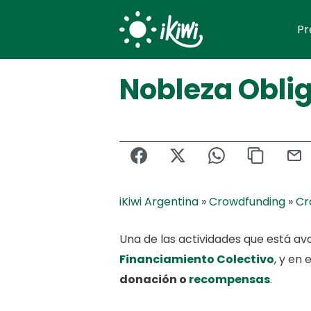
Skip
Pr
to
content
Nobleza Obli
iKiwi Argentina
»
Crowdfunding
»
Cr
Una de las actividades que está a
Financiamiento Colectivo
, y en 
donación o
recompensas
.