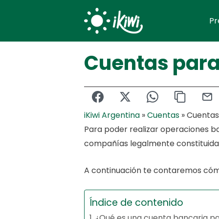
Skip
Pr
to
content
Cuentas par
iKiwi Argentina
»
Cuentas
»
Cuentas
Para poder realizar operaciones b
compañías legalmente constituida
A continuación te contaremos cómo 
Índice de contenido
¿Qué es una cuenta bancaria p