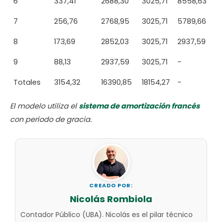
6
337,41
2688,30
3025,71
8558,63
7
256,76
2768,95
3025,71
5789,66
8
173,69
2852,03
3025,71
2937,59
9
88,13
2937,59
3025,71
-
Totales
3154,32
16390,85
18154,27
-
El modelo utiliza el
sistema de amortización francés
con período de gracia.
CREADO POR:
Nicolás Rombiola
Contador Público (UBA). Nicolás es el pilar técnico